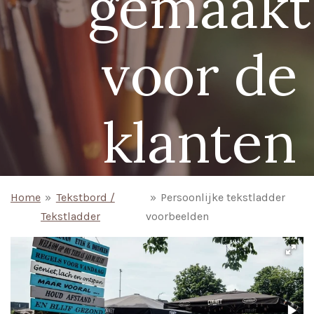
gemaakt
voor de
klanten
Home
»
Tekstbord /
»
Persoonlijke tekstladder
Tekstladder
voorbeelden