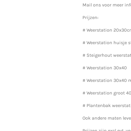
Mail ons voor meer inf
Prijzen:
# Weerstation 2
# Weerstation hui
# Steigerhout weer
# Weerstation 3
# Weerstation
# Weerstation gr
# Plantenbak weer
Ook andere maten leve
Prijzen zijn excl evt. 