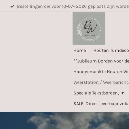
Bestellingen die voor 10-07- 2026 geplaats zijn word
Ga
direct
naar
de
hoofdinhoud
Home
Houten Tuindeco
**Jubileum Borden voor d
Handgemaakte Houten Voer
Weerstation / Weerbericht
Speciale Tekstborden,
SALE, Direct leverbaar zol