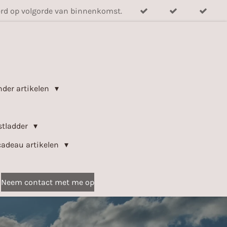
verd op volgorde van binnenkomst.
nder artikelen
stladder
cadeau artikelen
Neem contact met me op