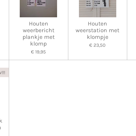
Houten
Houten
weerbericht
weerstation met
plankje met
klompje
klomp
€ 23,50
€ 19,95
!!!
k
n