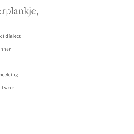
rplankje,
of
dialect
binnen
beelding
jd weer