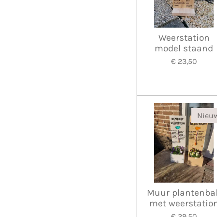
Weerstation
model staand
€ 23,50
Nieuw
Muur plantenba
met weerstatio
€ 39,50