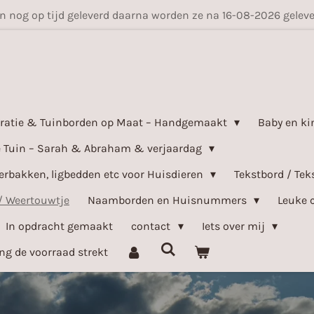
en nog op tijd geleverd daarna worden ze na 16-08-2026 gele
ratie & Tuinborden op Maat – Handgemaakt
Baby en ki
e Tuin – Sarah & Abraham & verjaardag
bakken, ligbedden etc voor Huisdieren
Tekstbord / Tek
/ Weertouwtje
Naamborden en Huisnummers
Leuke 
In opdracht gemaakt
contact
Iets over mij
ang de voorraad strekt