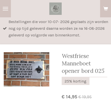
Ga
direct
naar
Bestellingen die voor 10-07- 2026 geplaats zijn worden
de
nog op tijd geleverd daarna worden ze na 16-08-2026
hoofdinhoud
geleverd op volgorde van binnenkomst.
Westfriese
Manneboet
opener bord 025
25% korting
€ 14,95
€ 19,95