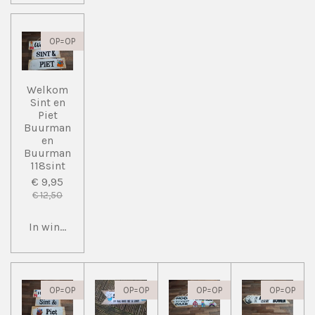
OP=OP
Welkom
Sint en
Piet
Buurman
en
Buurman
118sint
€ 9,95
€ 12,50
In winkelwagen
OP=OP
OP=OP
OP=OP
OP=OP