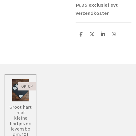
14,95 exclusief evt
verzendkosten
D
D
S
D
e
e
h
e
l
e
a
l
e
l
r
e
n
e
n
OP=OP
Groot hart
met
kleine
hartjes en
levensbo
om, 101