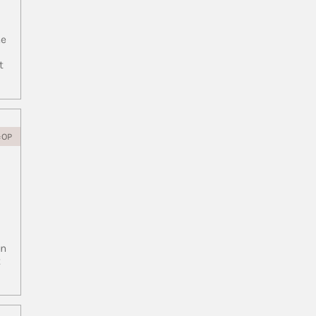
ne
t
=OP
in
t