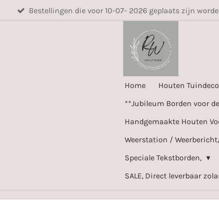
Bestellingen die voor 10-07- 2026 geplaats zijn word
Ga
direct
naar
de
hoofdinhoud
Home
Houten Tuindeco
**Jubileum Borden voor d
Handgemaakte Houten Voer
Weerstation / Weerbericht
Speciale Tekstborden,
SALE, Direct leverbaar zol