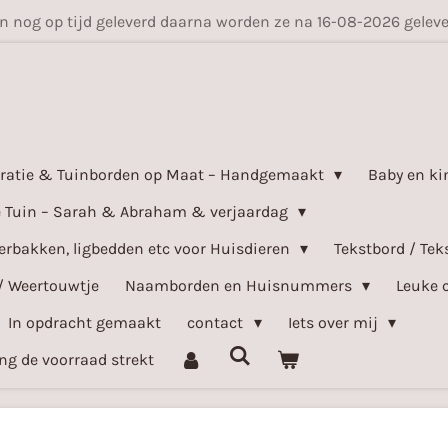
en nog op tijd geleverd daarna worden ze na 16-08-2026 gele
ratie & Tuinborden op Maat – Handgemaakt
Baby en ki
e Tuin – Sarah & Abraham & verjaardag
bakken, ligbedden etc voor Huisdieren
Tekstbord / Tek
/ Weertouwtje
Naamborden en Huisnummers
Leuke 
In opdracht gemaakt
contact
Iets over mij
ang de voorraad strekt