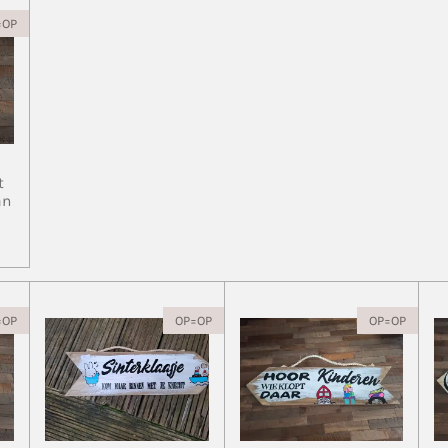
=OP
t
an
=OP
OP=OP
OP=OP