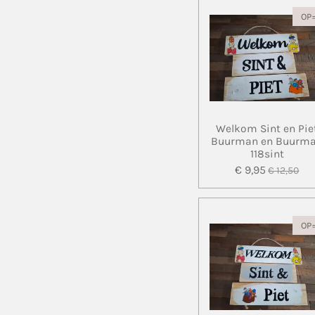
OP
Welkom Sint en Pie
Buurman en Buurm
118sint
€ 9,95
€ 12,50
OP