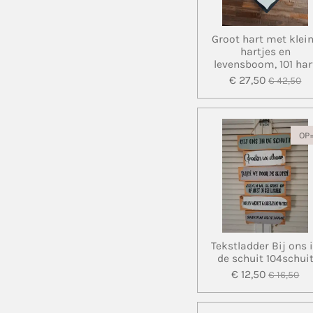
Groot hart met klei
hartjes en
levensboom, 101 har
€ 27,50
€ 42,50
OP
Tekstladder Bij ons 
de schuit 104schui
€ 12,50
€ 16,50