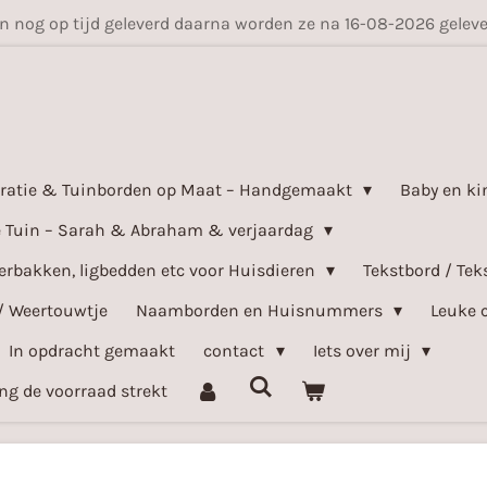
en nog op tijd geleverd daarna worden ze na 16-08-2026 gele
ratie & Tuinborden op Maat – Handgemaakt
Baby en ki
e Tuin – Sarah & Abraham & verjaardag
bakken, ligbedden etc voor Huisdieren
Tekstbord / Tek
/ Weertouwtje
Naamborden en Huisnummers
Leuke 
In opdracht gemaakt
contact
Iets over mij
ang de voorraad strekt