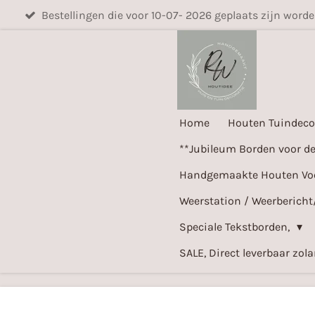
Bestellingen die voor 10-07- 2026 geplaats zijn word
Ga
direct
naar
de
hoofdinhoud
Home
Houten Tuindeco
**Jubileum Borden voor d
Handgemaakte Houten Voer
Weerstation / Weerbericht
Speciale Tekstborden,
SALE, Direct leverbaar zol