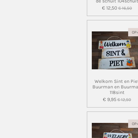
de schuit 104schui
€ 12,50
€ 16,50
OP
Welkom Sint en Pie
Buurman en Buurm
118sint
€ 9,95
€ 12,50
OP