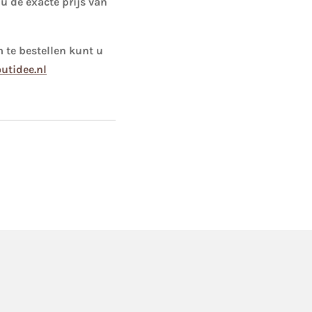
 u de exacte prijs van
 te bestellen kunt u
utidee.nl