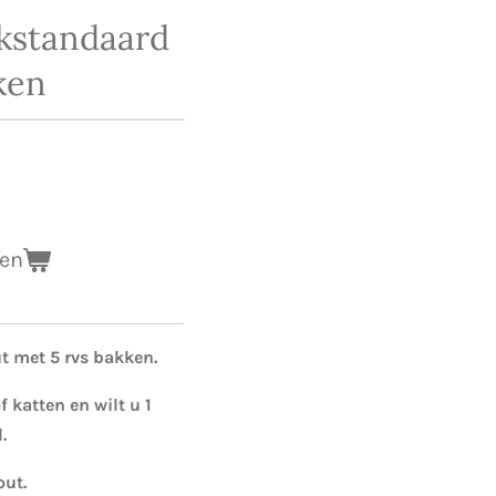
kstandaard
ken
gen
 met 5 rvs bakken.
 katten en wilt u 1
.
ut.