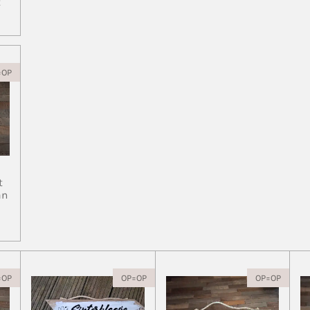
t
=OP
t
an
=OP
OP=OP
OP=OP