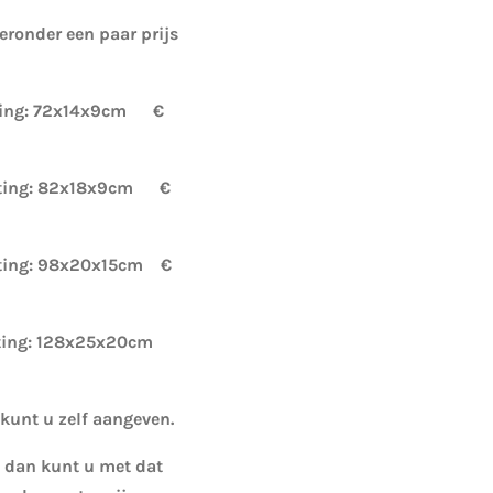
eronder een paar prijs
eting: 72x14x9cm €
meting: 82x18x9cm €
eting: 98x20x15cm €
eting: 128x25x20cm
kunt u zelf aangeven.
g dan kunt u met dat