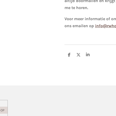
altijd doormailen en krijgt
me te horen.
Voor meer informatie of om
ons emailen op
info@rwho
D
D
S
e
e
h
l
e
a
e
l
r
n
e
=OP