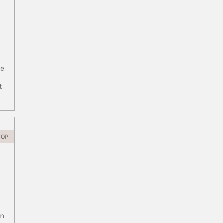
ne
t
=OP
in