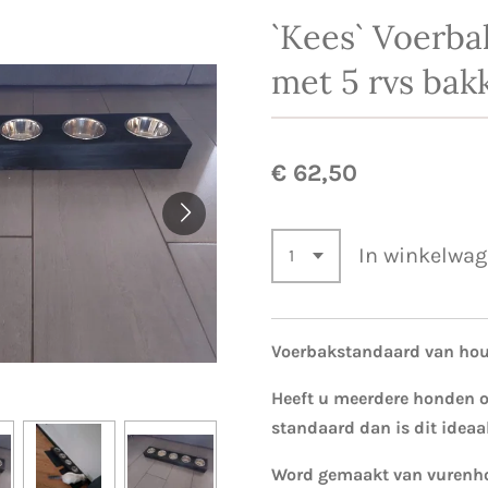
`Kees` Voerba
met 5 rvs bak
€ 62,50
In winkelwa
Voerbakstandaard van hout
Heeft u meerdere honden of
standaard dan is dit ideaal
Word gemaakt van vurenho