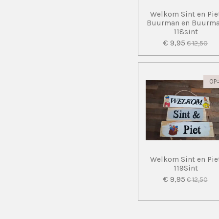
Welkom Sint en Pie
Buurman en Buurm
118sint
€ 9,95
€ 12,50
OP
Welkom Sint en Pie
119Sint
€ 9,95
€ 12,50