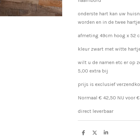
naambord
onderste hart kan uw huis
worden en in de twee hartj
afmeting 49cm hoog x 52 
kleur zwart met witte hart
wilt u de namen etc er op z
5,00 extra bij
prijs is exclusief verzendk
Normaal € 42,50 NU voor €
direct leverbaar
D
D
S
e
e
h