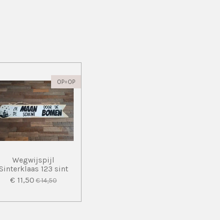
OP=OP
Wegwijspijl
Sinterklaas 123 sint
€ 11,50
€ 14,50