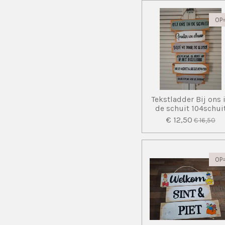
OP
Tekstladder Bij ons 
de schuit 104schui
€ 12,50
€ 16,50
OP