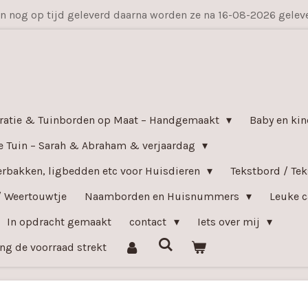
en nog op tijd geleverd daarna worden ze na 16-08-2026 gele
ratie & Tuinborden op Maat – Handgemaakt
Baby en kin
e Tuin – Sarah & Abraham & verjaardag
bakken, ligbedden etc voor Huisdieren
Tekstbord / Te
/ Weertouwtje
Naamborden en Huisnummers
Leuke c
In opdracht gemaakt
contact
Iets over mij
ang de voorraad strekt