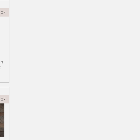
=OP
in
t
=OP