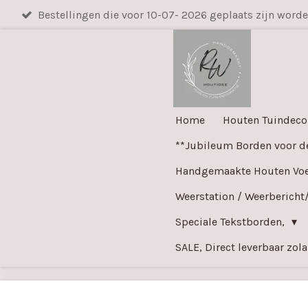
Bestellingen die voor 10-07- 2026 geplaats zijn word
Ga
direct
naar
de
hoofdinhoud
Home
Houten Tuindeco
**Jubileum Borden voor d
Handgemaakte Houten Voer
Weerstation / Weerbericht
Speciale Tekstborden,
SALE, Direct leverbaar zol