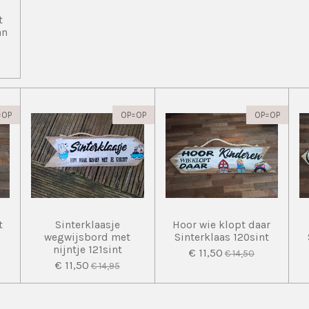
t
an
=OP
OP=OP
OP=OP
t
Sinterklaasje
Hoor wie klopt daar
wegwijsbord met
Sinterklaas 120sint
nijntje 121sint
€ 11,50
€ 14,50
€ 11,50
€ 14,95