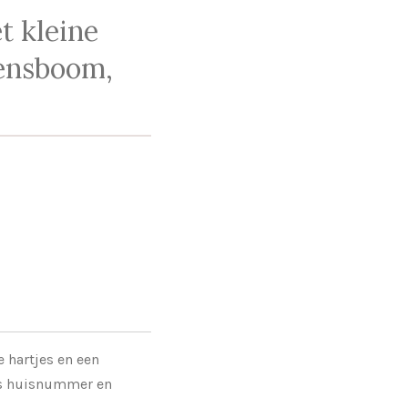
t kleine
vensboom,
e hartjes en een
ls huisnummer en