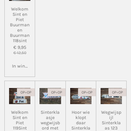
Welkom
Sint en
Piet
Buurman
en
Buurman
118sint
€ 9,95
€ 12,50
In winkelwagen
OP=OP
OP=OP
OP=OP
OP=OP
Welkom
Sinterkla
Hoor wie
Wegwijsp
Sint en
asje
klopt
ijl
Piet
wegwijsb
daar
Sinterkla
119Sint
ord met
Sinterkla
as 123