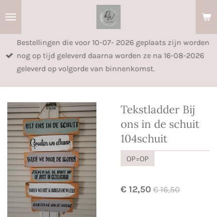
Ga
direct
naar
Bestellingen die voor 10-07- 2026 geplaats zijn worden
de
nog op tijd geleverd daarna worden ze na 16-08-2026
hoofdinhoud
geleverd op volgorde van binnenkomst.
Tekstladder Bij
ons in de schuit
104schuit
OP=OP
€ 12,50
€ 16,50