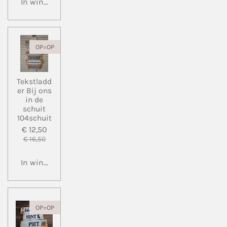
In winkelwagen
OP=OP
Tekstladd
er Bij ons
in de
schuit
104schuit
€ 12,50
€ 16,50
In winkelwagen
OP=OP