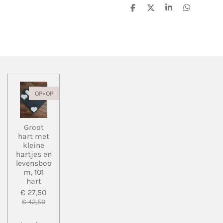
D
D
S
D
e
e
h
e
l
e
a
l
e
l
r
e
n
e
n
OP=OP
Groot
hart met
kleine
hartjes en
levensboo
m, 101
hart
€ 27,50
€ 42,50