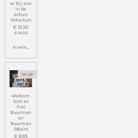
er Bij ons
in de
schuit
104schuit
€ 12,50
€ 16,50
In winkelwagen
OP=OP
Welkom
Sint en
Piet
Buurman
en
Buurman
118sint
€ 9,95