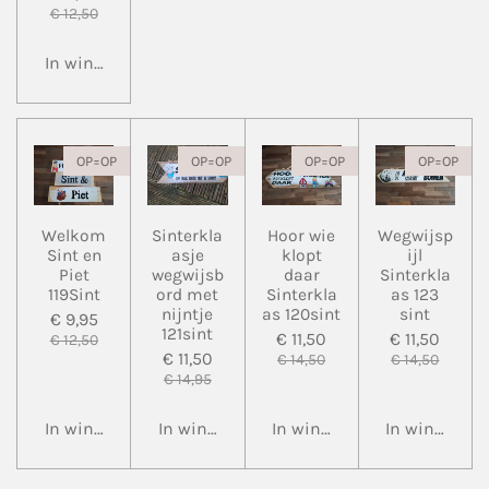
€ 12,50
In winkelwagen
OP=OP
OP=OP
OP=OP
OP=OP
Welkom
Sinterkla
Hoor wie
Wegwijsp
Sint en
asje
klopt
ijl
Piet
wegwijsb
daar
Sinterkla
119Sint
ord met
Sinterkla
as 123
nijntje
as 120sint
sint
€ 9,95
121sint
€ 11,50
€ 11,50
€ 12,50
€ 11,50
€ 14,50
€ 14,50
€ 14,95
In winkelwagen
In winkelwagen
In winkelwagen
In winkelwa