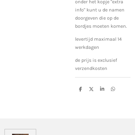
onder het kopje "extra
info" kunt u de namen
doorgeven die op de
bordjes moeten komen.
levertijd maximaal 14
werkdagen
de prijs is exclusief
verzendkosten
D
D
S
D
e
e
h
e
l
e
a
l
e
l
r
e
n
e
n