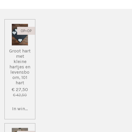
n
e
n
OP=OP
Groot hart
met
kleine
hartjes en
levensbo
om, 101
hart
€ 27,50
€ 42,50
In winkelwagen