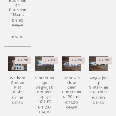
Buurman
en
Buurman
118sint
€ 9,95
€ 12,50
In winkelwagen
OP=OP
OP=OP
OP=OP
OP=OP
Welkom
Sinterklaa
Hoor wie
Wegwijsp
Sint en
sje
klopt
ijl
Piet
wegwijsb
daar
Sinterklaa
119Sint
ord met
Sinterklaa
s 123 sint
nijntje
s 120sint
€ 9,95
€ 11,50
121sint
€ 11,50
€ 12,50
€ 14,50
€ 11,50
€ 14,50
€ 14,95