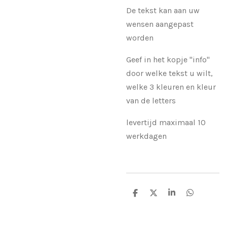
De tekst kan aan uw
wensen aangepast
worden
Geef in het kopje "info"
door welke tekst u wilt,
welke 3 kleuren en kleur
van de letters
levertijd maximaal 10
werkdagen
D
D
S
D
e
e
h
e
l
e
a
l
e
l
r
e