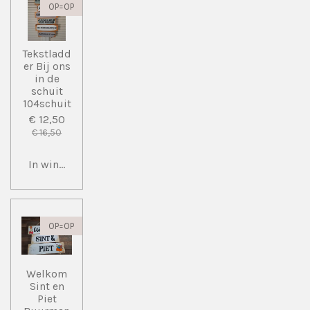
OP=OP
Tekstladd
er Bij ons
in de
schuit
104schuit
€ 12,50
€ 16,50
In winkelwagen
OP=OP
Welkom
Sint en
Piet