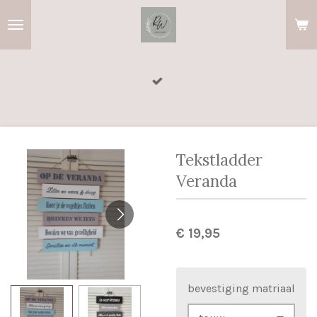
Ga
direct
naar
de
hoofdinhoud
Tekstladder
Veranda
€ 19,95
bevestiging matriaal