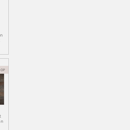
in
t
=OP
t
an