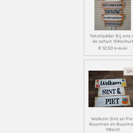
Tekstladder Bij ons 
de schuit 104schui
€ 12,50
€ 16,50
OP
Welkom Sint en Pie
Buurman en Buurm
118sint