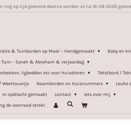
en nog op tijd geleverd daarna worden ze na 16-08-2026 gele
ratie & Tuinborden op Maat – Handgemaakt
Baby en ki
e Tuin – Sarah & Abraham & verjaardag
bakken, ligbedden etc voor Huisdieren
Tekstbord / Tek
/ Weertouwtje
Naamborden en Huisnummers
Leuke 
In opdracht gemaakt
contact
Iets over mij
ang de voorraad strekt