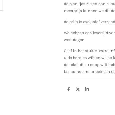
de plankjes zitten aan elk
meerprijs kunnen we dit d
de prijs is exclusief verze
We hebben een levertijd v
werkdagen
Geef in het stukje "extra i
u de bordjes wilt en welke k
de tekst die u er op wilt h
bestaande maar ook een eig
D
D
S
e
e
h
l
e
a
e
l
r
n
e