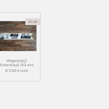
OP=OP
Wegwijspijl
Sinterklaas 123 sint
€ 11,50
€ 14,50