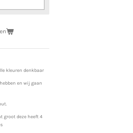
gen
alle kleuren denkbaar
 hebben en wij gaan
out.
t groot deze heeft 4
es