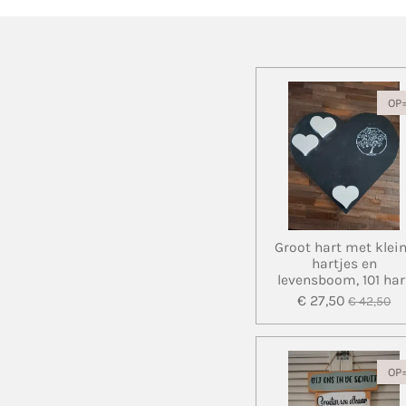
OP
Groot hart met klei
hartjes en
levensboom, 101 har
€ 27,50
€ 42,50
OP