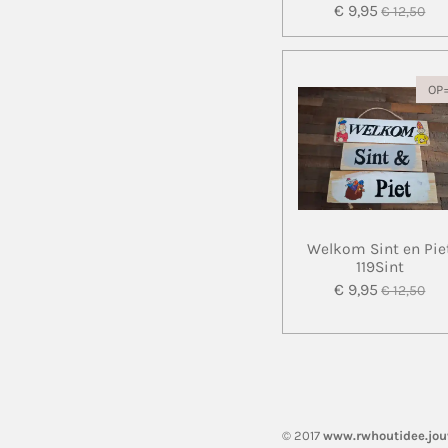
€ 9,95
€ 12,50
OP
Welkom Sint en Pie
119Sint
€ 9,95
€ 12,50
© 2017
www.rwhoutidee.jo