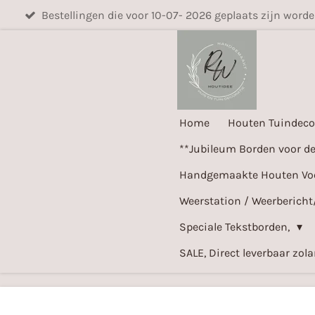
Bestellingen die voor 10-07- 2026 geplaats zijn word
Ga
direct
naar
de
hoofdinhoud
Home
Houten Tuindeco
**Jubileum Borden voor d
Handgemaakte Houten Voer
Weerstation / Weerbericht
Speciale Tekstborden,
SALE, Direct leverbaar zol