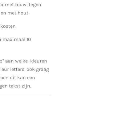
aar met touw, tegen
oen met hout
ndkosten
an maximaal 10
nfo" aan welke kleuren
leur letters, ook graag
ebben dit kan een
en tekst zijn.