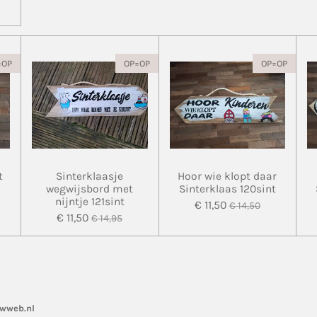
=OP
OP=OP
OP=OP
t
Sinterklaasje
Hoor wie klopt daar
wegwijsbord met
Sinterklaas 120sint
nijntje 121sint
€ 11,50
€ 14,50
€ 11,50
€ 14,95
uwweb.nl