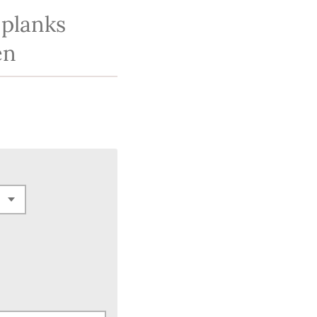
 planks
en