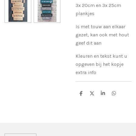
3x 20cm en 3x 25cm
plankjes
Is met touw aan elkaar
gezet, kan ook met hout
geef dit aan
Kleuren en tekst kunt u
opgeven bij het kopje
extra info
D
D
S
D
e
e
h
e
l
e
a
l
e
l
r
e
n
e
n