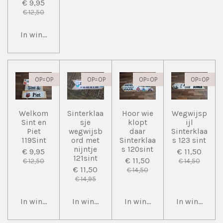
€ 9,95
€ 12,50
In winkelwagen
OP=OP
OP=OP
OP=OP
OP=OP
Welkom
Sinterklaa
Hoor wie
Wegwijsp
Sint en
sje
klopt
ijl
Piet
wegwijsb
daar
Sinterklaa
119Sint
ord met
Sinterklaa
s 123 sint
nijntje
s 120sint
€ 9,95
€ 11,50
121sint
€ 11,50
€ 12,50
€ 14,50
€ 11,50
€ 14,50
€ 14,95
In winkelwagen
In winkelwagen
In winkelwagen
In winkelwa