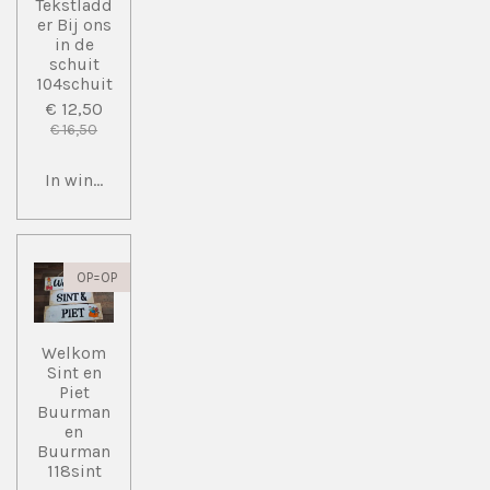
Tekstladd
er Bij ons
in de
schuit
104schuit
€ 12,50
€ 16,50
In winkelwagen
OP=OP
Welkom
Sint en
Piet
Buurman
en
Buurman
118sint