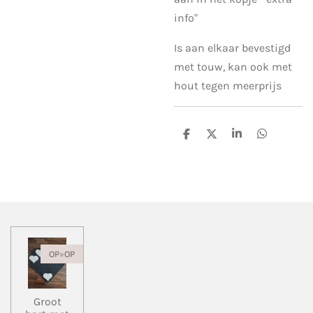
info"
Is aan elkaar bevestigd
met touw, kan ook met
hout tegen meerprijs
D
D
S
D
e
e
h
e
l
e
a
l
e
l
r
e
n
e
n
OP=OP
Groot