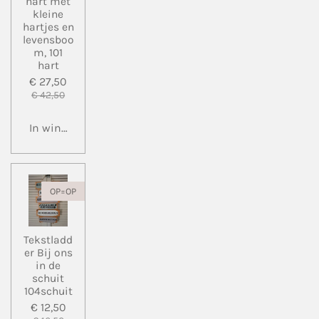
hart met
kleine
hartjes en
levensboo
m, 101
hart
€ 27,50
€ 42,50
In winkelwagen
OP=OP
Tekstladd
er Bij ons
in de
schuit
104schuit
€ 12,50