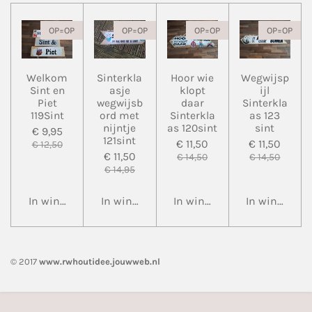
OP=OP
OP=OP
OP=OP
OP=OP
Welkom
Sinterkla
Hoor wie
Wegwijsp
Sint en
asje
klopt
ijl
Piet
wegwijsb
daar
Sinterkla
119Sint
ord met
Sinterkla
as 123
nijntje
as 120sint
sint
€ 9,95
121sint
€ 11,50
€ 11,50
€ 12,50
€ 11,50
€ 14,50
€ 14,50
€ 14,95
In winkelwagen
In winkelwagen
In winkelwagen
In winkelwa
© 2017
www.rwhoutidee.jouwweb.nl