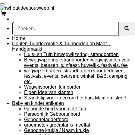
Ga
direct
naar
de
hoofdinhoud
Home
Houten Tuindecoratie & Tuinborden op Maat –
Handgemaakt
Huis- en Tuin bewegwijzering- strandborden
Bewegwijzering- strandborden-wegwijspijlen voor
events, beursen, tuinfeest, huwelijk, festivals, fee
wegwijzerborden- strandborden voor bedrijven,
festivals, events, beursen, winkel, B&B, camping
etc.
Wegwijsborden tuinborden
Eigen idee van klanten
Strandstijl voor in en om het huis Maritiem sfeer!
Baby en kinder artikelen
Geboorte bord voor in de tuin
Persoonlijk Geboorte bord
Geboorteladder/bord
groeimeter/ groeiplank/ meetlat
Geboorte krukje / Naam krukje