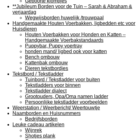
Geboorte klompjes
**Jubileum Borden voor de Tuin – Sarah & Abraham &
verjaardag
Wegwijsborden huwelijk /trouwpaal
Handgemaakte Houten Voerbakken, ligbedden etc voor
Huisdieren
Houten Voerbakken voor Honden en Katten –
Handgemaakte Voerbakstandaards
Puppybar, Puppy voertray
honden mand/ ligbed ook voor katten
Bench ombouw
Kattenbak ombouw
Dieren tekstbordjes
Tekstbord / Tekstladder
Tuinbord / Tekstladder voor buiten
Tekstladders voor binnen
Tekstladder dialect
Grootouders, Opa/Oma namen ladder
Persoonlijke tekstladder voorbeelden
Weerstation / Weerbericht/ Weertouwtje
Naamborden en Huisnummers
Bedrijfsborden
Leuke cadeau artikelen
Wijnrek
Shotjes plank