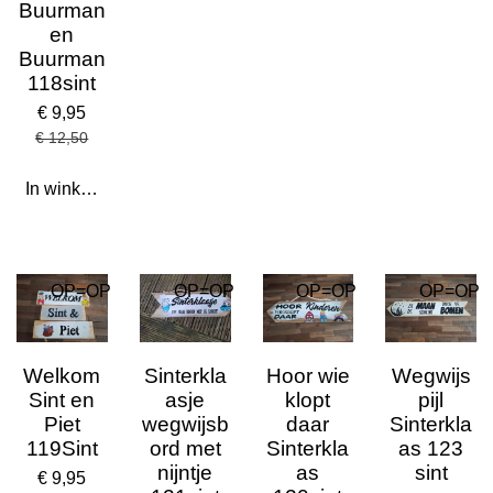
Buurman
en
Buurman
118sint
€ 9,95
€ 12,50
In winkelwagen
OP=OP
OP=OP
OP=OP
OP=OP
Welkom
Sinterkla
Hoor wie
Wegwijs
Sint en
asje
klopt
pijl
Piet
wegwijsb
daar
Sinterkla
119Sint
ord met
Sinterkla
as 123
nijntje
as
sint
€ 9,95