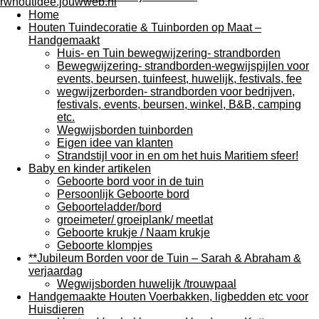
Home
Houten Tuindecoratie & Tuinborden op Maat –
Handgemaakt
Huis- en Tuin bewegwijzering- strandborden
Bewegwijzering- strandborden-wegwijspijlen voor
events, beursen, tuinfeest, huwelijk, festivals, fee
wegwijzerborden- strandborden voor bedrijven,
festivals, events, beursen, winkel, B&B, camping
etc.
Wegwijsborden tuinborden
Eigen idee van klanten
Strandstijl voor in en om het huis Maritiem sfeer!
Baby en kinder artikelen
Geboorte bord voor in de tuin
Persoonlijk Geboorte bord
Geboorteladder/bord
groeimeter/ groeiplank/ meetlat
Geboorte krukje / Naam krukje
Geboorte klompjes
**Jubileum Borden voor de Tuin – Sarah & Abraham &
verjaardag
Wegwijsborden huwelijk /trouwpaal
Handgemaakte Houten Voerbakken, ligbedden etc voor
Huisdieren