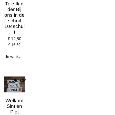
Tekstlad
der Bij
ons in de
schuit
104schui
t
€ 12,50
€ 16,50
In winkelwagen
OP=OP
Welkom
Sint en
Piet