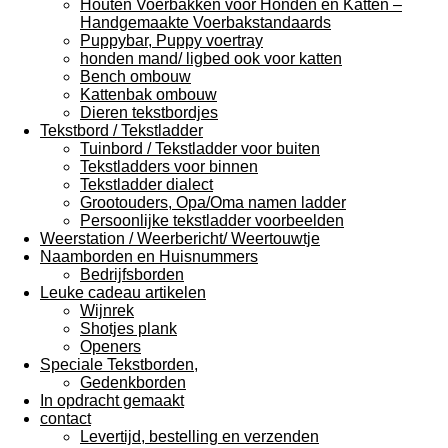
Houten Voerbakken voor Honden en Katten –
Handgemaakte Voerbakstandaards
Puppybar, Puppy voertray
honden mand/ ligbed ook voor katten
Bench ombouw
Kattenbak ombouw
Dieren tekstbordjes
Tekstbord / Tekstladder
Tuinbord / Tekstladder voor buiten
Tekstladders voor binnen
Tekstladder dialect
Grootouders, Opa/Oma namen ladder
Persoonlijke tekstladder voorbeelden
Weerstation / Weerbericht/ Weertouwtje
Naamborden en Huisnummers
Bedrijfsborden
Leuke cadeau artikelen
Wijnrek
Shotjes plank
Openers
Speciale Tekstborden,
Gedenkborden
In opdracht gemaakt
contact
Levertijd, bestelling en verzenden