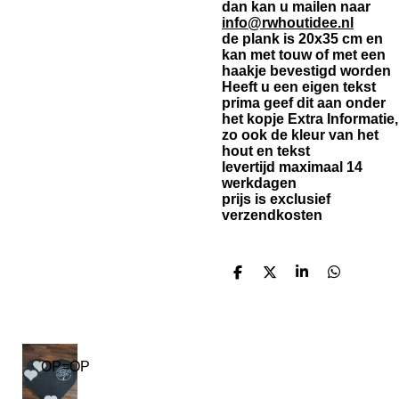
dan kan u mailen naar
info@rwhoutidee.nl
de plank is 20x35 cm en
kan met touw of met een
haakje bevestigd worden
Heeft u een eigen tekst
prima geef dit aan onder
het kopje Extra Informatie,
zo ook de kleur van het
hout en tekst
levertijd maximaal 14
werkdagen
prijs is exclusief
verzendkosten
D
D
S
D
e
e
h
e
l
e
a
l
e
l
r
e
n
e
n
OP=OP