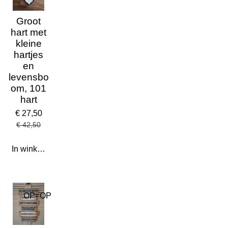
Groot
hart met
kleine
hartjes
en
levensbo
om, 101
hart
€ 27,50
€ 42,50
In winkelwagen
OP=OP