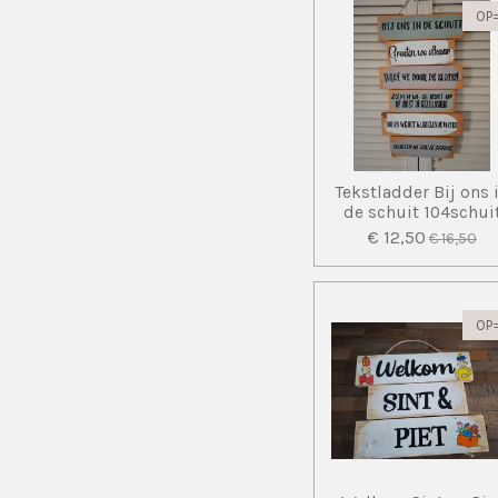
OP
Tekstladder Bij ons 
de schuit 104schui
€ 12,50
€ 16,50
OP