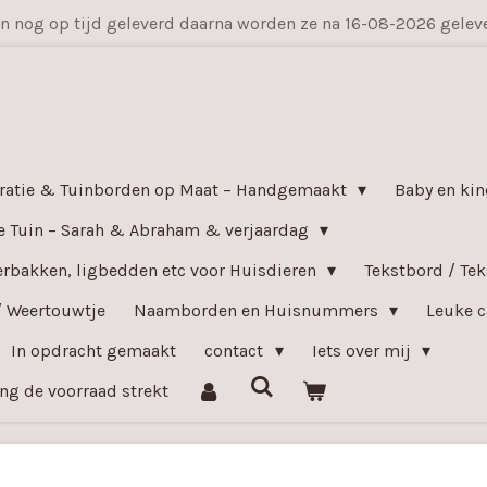
en nog op tijd geleverd daarna worden ze na 16-08-2026 gele
ratie & Tuinborden op Maat – Handgemaakt
Baby en kin
e Tuin – Sarah & Abraham & verjaardag
bakken, ligbedden etc voor Huisdieren
Tekstbord / Te
/ Weertouwtje
Naamborden en Huisnummers
Leuke c
In opdracht gemaakt
contact
Iets over mij
ang de voorraad strekt