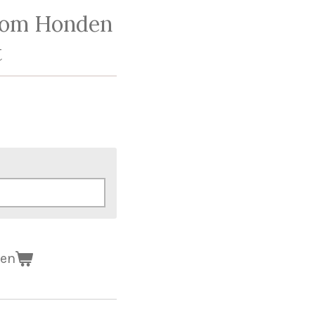
kom Honden
t
gen