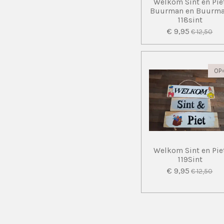
Welkom Sint en Pie
Buurman en Buurm
118sint
€ 9,95
€ 12,50
OP
Welkom Sint en Pie
119Sint
€ 9,95
€ 12,50