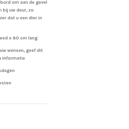
k bord om aan de gevel
 bij uw deur, zo
er dat u een dier in
reed x 80 cm lang
 uw wensen, geef dit
a Informatie
rkdagen
kosten