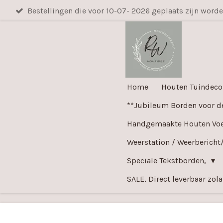
Bestellingen die voor 10-07- 2026 geplaats zijn word
Ga
direct
naar
de
hoofdinhoud
Home
Houten Tuindeco
**Jubileum Borden voor d
Handgemaakte Houten Voer
Weerstation / Weerbericht
Speciale Tekstborden,
SALE, Direct leverbaar zol