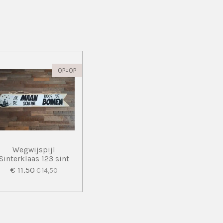
OP=OP
Wegwijspijl
Sinterklaas 123 sint
€ 11,50
€ 14,50