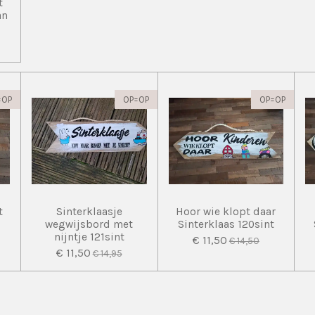
t
an
=OP
OP=OP
OP=OP
t
Sinterklaasje
Hoor wie klopt daar
wegwijsbord met
Sinterklaas 120sint
nijntje 121sint
€ 11,50
€ 14,50
€ 11,50
€ 14,95