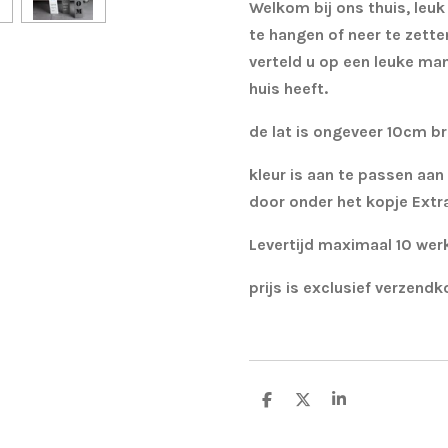
Welkom bij ons thuis, leu
te hangen of neer te zetten
verteld u op een leuke mani
huis heeft.
de lat is ongeveer 10cm b
kleur is aan te passen aan
door onder het kopje Extr
Levertijd maximaal 10 we
prijs is exclusief verzend
D
D
S
e
e
h
l
e
a