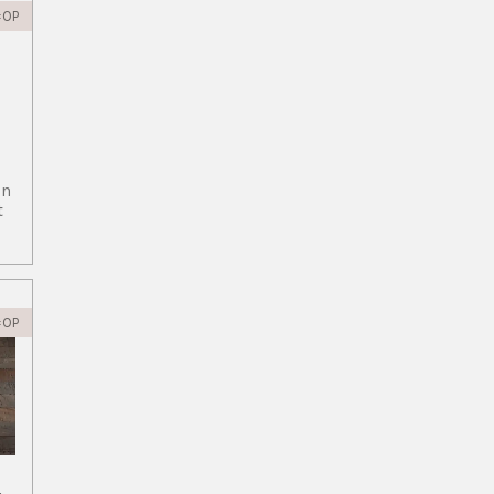
=OP
in
t
=OP