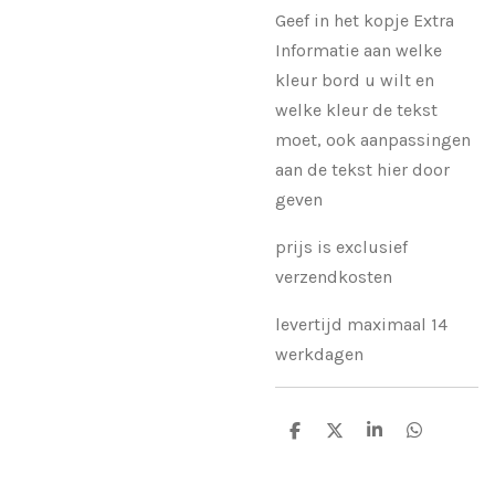
Geef in het kopje Extra
Informatie aan welke
kleur bord u wilt en
welke kleur de tekst
moet, ook aanpassingen
aan de tekst hier door
geven
prijs is exclusief
verzendkosten
levertijd maximaal 14
werkdagen
D
D
S
D
e
e
h
e
l
e
a
l
e
l
r
e