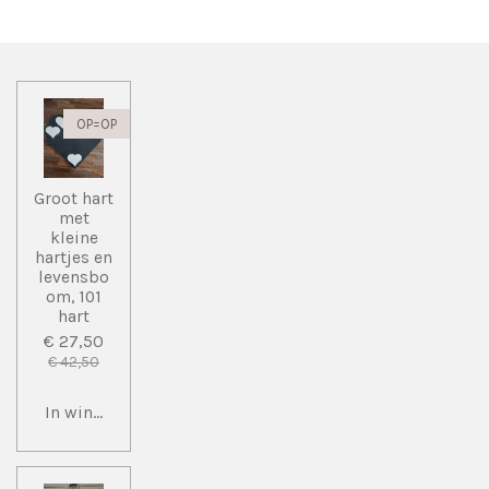
n
e
n
OP=OP
Groot hart
met
kleine
hartjes en
levensbo
om, 101
hart
€ 27,50
€ 42,50
In winkelwagen