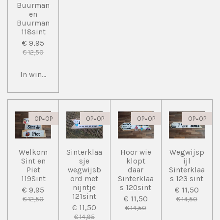
Buurman
en
Buurman
118sint
€ 9,95
€ 12,50
In winkelwagen
OP=OP
OP=OP
OP=OP
OP=OP
Welkom
Sinterklaa
Hoor wie
Wegwijsp
Sint en
sje
klopt
ijl
Piet
wegwijsb
daar
Sinterklaa
119Sint
ord met
Sinterklaa
s 123 sint
nijntje
s 120sint
€ 9,95
€ 11,50
121sint
€ 11,50
€ 12,50
€ 14,50
€ 11,50
€ 14,50
€ 14,95