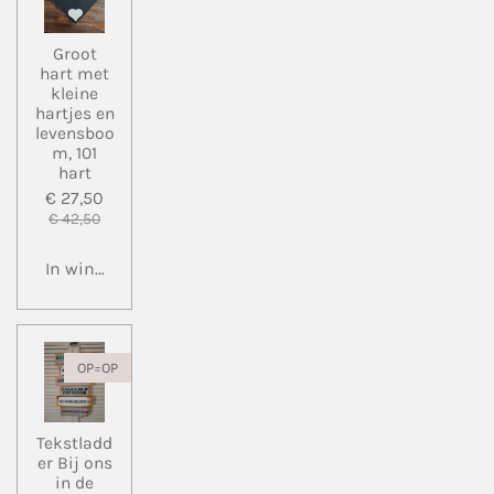
Groot
hart met
kleine
hartjes en
levensboo
m, 101
hart
€ 27,50
€ 42,50
In winkelwagen
OP=OP
Tekstladd
er Bij ons
in de