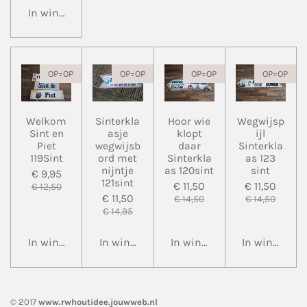
In winkelwagen
OP=OP
OP=OP
OP=OP
OP=OP
Welkom
Sinterkla
Hoor wie
Wegwijsp
Sint en
asje
klopt
ijl
Piet
wegwijsb
daar
Sinterkla
119Sint
ord met
Sinterkla
as 123
nijntje
as 120sint
sint
€ 9,95
121sint
€ 11,50
€ 11,50
€ 12,50
€ 11,50
€ 14,50
€ 14,50
€ 14,95
In winkelwagen
In winkelwagen
In winkelwagen
In winkelwa
© 2017
www.rwhoutidee.jouwweb.nl