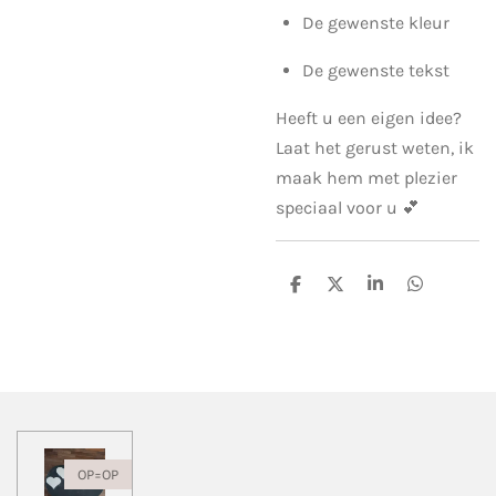
De gewenste kleur
De gewenste tekst
Heeft u een eigen idee?
Laat het gerust weten, ik
maak hem met plezier
speciaal voor u 💕
D
D
S
D
e
e
h
e
l
e
a
l
e
l
r
e
n
e
n
OP=OP