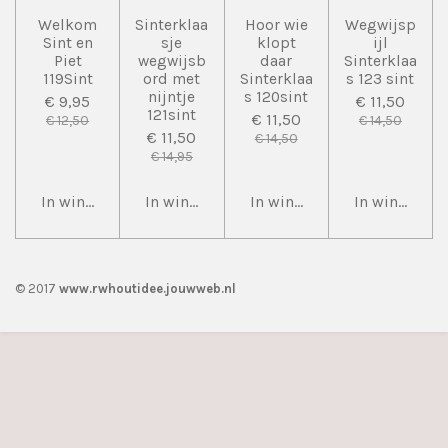
Welkom
Sinterklaa
Hoor wie
Wegwijsp
Sint en
sje
klopt
ijl
Piet
wegwijsb
daar
Sinterklaa
119Sint
ord met
Sinterklaa
s 123 sint
nijntje
s 120sint
€ 9,95
€ 11,50
121sint
€ 11,50
€ 12,50
€ 14,50
€ 11,50
€ 14,50
€ 14,95
In winkelwagen
In winkelwagen
In winkelwagen
In winkelwa
© 2017
www.rwhoutidee.jouwweb.nl