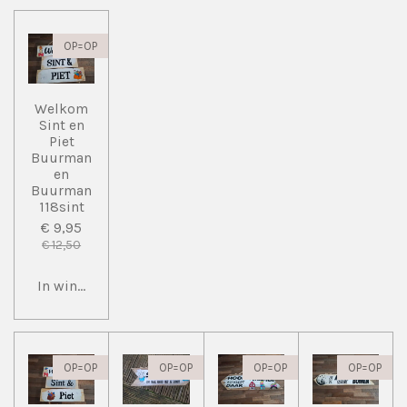
OP=OP
Welkom
Sint en
Piet
Buurman
en
Buurman
118sint
€ 9,95
€ 12,50
In winkelwagen
OP=OP
OP=OP
OP=OP
OP=OP