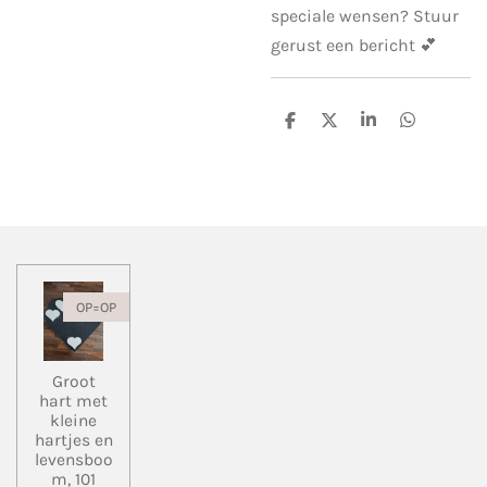
speciale wensen? Stuur
gerust een bericht 💕
D
D
S
D
e
e
h
e
l
e
a
l
e
l
r
e
n
e
n
OP=OP
Groot
hart met
kleine
hartjes en
levensboo
m, 101