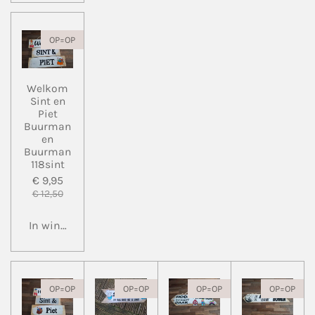
OP=OP
Welkom
Sint en
Piet
Buurman
en
Buurman
118sint
€ 9,95
€ 12,50
In winkelwagen
OP=OP
OP=OP
OP=OP
OP=OP