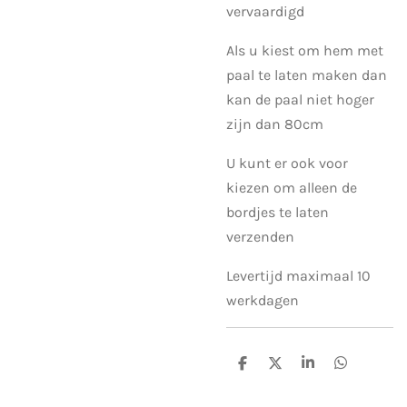
vervaardigd
Als u kiest om hem met
paal te laten maken dan
kan de paal niet hoger
zijn dan 80cm
U kunt er ook voor
kiezen om alleen de
bordjes te laten
verzenden
Levertijd maximaal 10
werkdagen
D
D
S
D
e
e
h
e
l
e
a
l