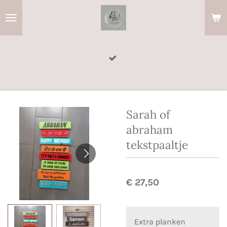
Ga
direct
naar
de
hoofdinhoud
Sarah of
abraham
tekstpaaltje
€ 27,50
Extra planken