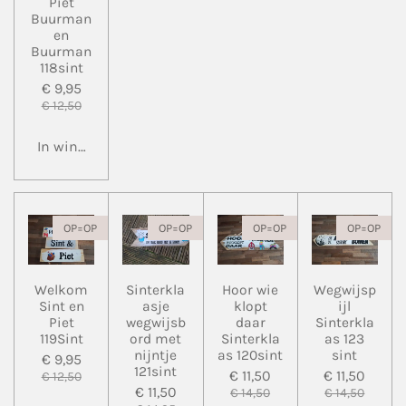
Piet
Buurman
en
Buurman
118sint
€ 9,95
€ 12,50
In winkelwagen
OP=OP
OP=OP
OP=OP
OP=OP
Welkom
Sinterkla
Hoor wie
Wegwijsp
Sint en
asje
klopt
ijl
Piet
wegwijsb
daar
Sinterkla
119Sint
ord met
Sinterkla
as 123
nijntje
as 120sint
sint
€ 9,95
121sint
€ 11,50
€ 11,50
€ 12,50
€ 11,50
€ 14,50
€ 14,50