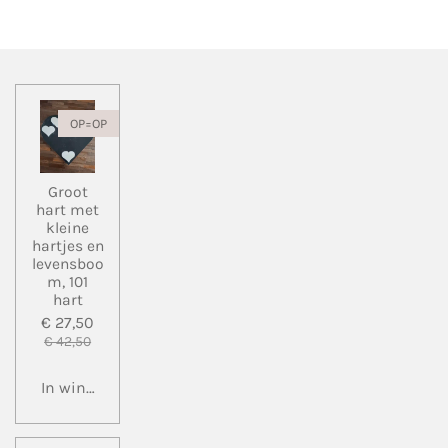
e
l
r
e
n
e
n
OP=OP
Groot
hart met
kleine
hartjes en
levensboo
m, 101
hart
€ 27,50
€ 42,50
In winkelwagen