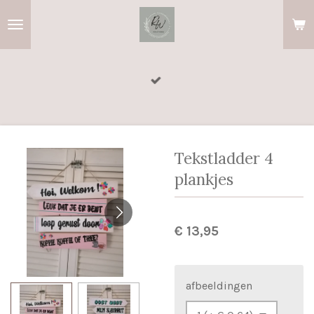
Ga
direct
naar
de
hoofdinhoud
Tekstladder 4
plankjes
€ 13,95
afbeeldingen