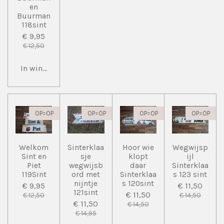
en
Buurman
118sint
€ 9,95
€ 12,50
In winkelwagen
OP=OP
OP=OP
OP=OP
OP=OP
Welkom
Sinterklaa
Hoor wie
Wegwijsp
Sint en
sje
klopt
ijl
Piet
wegwijsb
daar
Sinterklaa
119Sint
ord met
Sinterklaa
s 123 sint
nijntje
s 120sint
€ 9,95
€ 11,50
121sint
€ 11,50
€ 12,50
€ 14,50
€ 11,50
€ 14,50
€ 14,95