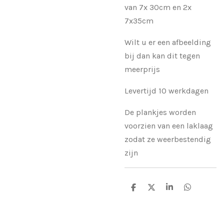
van 7x 30cm en 2x
7x35cm
Wilt u er een afbeelding
bij dan kan dit tegen
meerprijs
Levertijd 10 werkdagen
De plankjes worden
voorzien van een laklaag
zodat ze weerbestendig
zijn
D
D
S
D
e
e
h
e
l
e
a
l
e
l
r
e
n
e
n