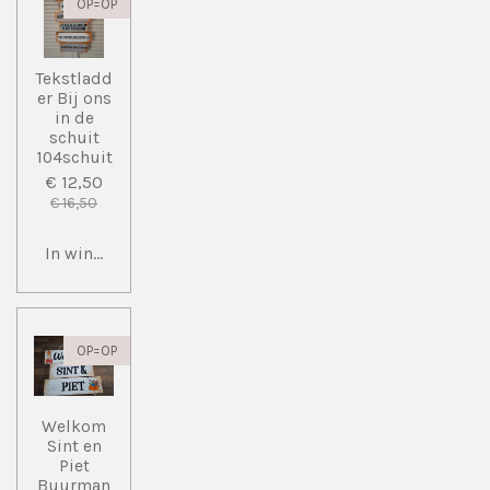
OP=OP
Tekstladd
er Bij ons
in de
schuit
104schuit
€ 12,50
€ 16,50
In winkelwagen
OP=OP
Welkom
Sint en
Piet
Buurman