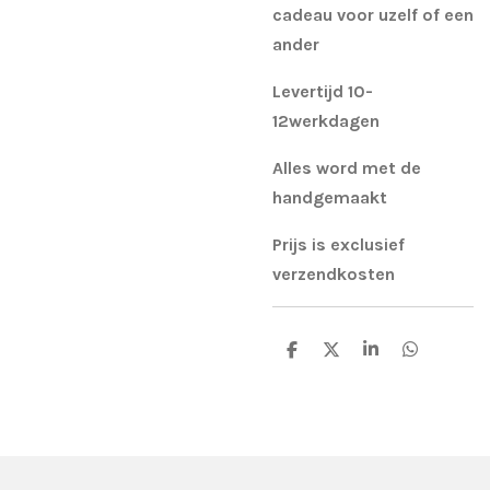
cadeau voor uzelf of een
ander
Levertijd 10-
12werkdagen
Alles word met de
handgemaakt
Prijs is exclusief
verzendkosten
D
D
S
D
e
e
h
e
l
e
a
l
e
l
r
e
n
e
n