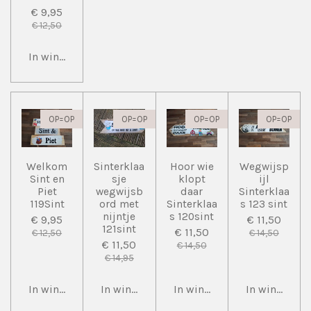
€ 9,95
€ 12,50
In winkelwagen
OP=OP
OP=OP
OP=OP
OP=OP
Welkom
Sinterklaa
Hoor wie
Wegwijsp
Sint en
sje
klopt
ijl
Piet
wegwijsb
daar
Sinterklaa
119Sint
ord met
Sinterklaa
s 123 sint
nijntje
s 120sint
€ 9,95
€ 11,50
121sint
€ 11,50
€ 12,50
€ 14,50
€ 11,50
€ 14,50
€ 14,95
In winkelwagen
In winkelwagen
In winkelwagen
In winkelwa