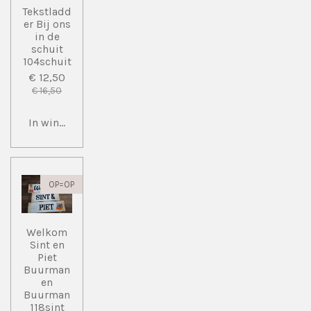
Tekstladd
er Bij ons
in de
schuit
104schuit
€ 12,50
€ 16,50
In winkelwagen
OP=OP
Welkom
Sint en
Piet
Buurman
en
Buurman
118sint