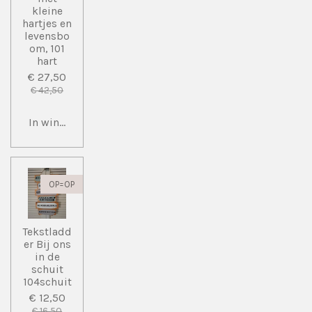
kleine
hartjes en
levensbo
om, 101
hart
€ 27,50
€ 42,50
In winkelwagen
OP=OP
Tekstladd
er Bij ons
in de
schuit
104schuit
€ 12,50
€ 16,50