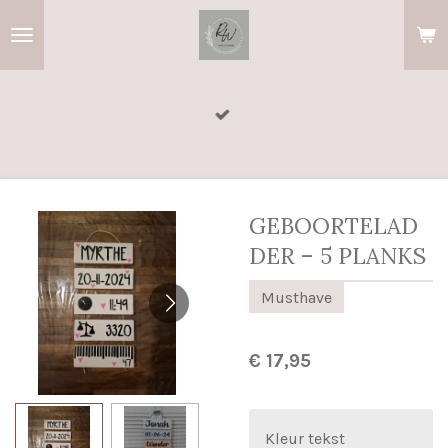
Ga
direct
naar
de
hoofdinhoud
GEBOORTELAD
DER – 5 PLANKS
Musthave
€ 17,95
Kleur tekst