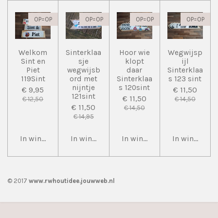
OP=OP
OP=OP
OP=OP
OP=OP
Welkom
Sinterklaa
Hoor wie
Wegwijsp
Sint en
sje
klopt
ijl
Piet
wegwijsb
daar
Sinterklaa
119Sint
ord met
Sinterklaa
s 123 sint
nijntje
s 120sint
€ 9,95
€ 11,50
121sint
€ 11,50
€ 12,50
€ 14,50
€ 11,50
€ 14,50
€ 14,95
In winkelwagen
In winkelwagen
In winkelwagen
In winkelwa
© 2017
www.rwhoutidee.jouwweb.nl