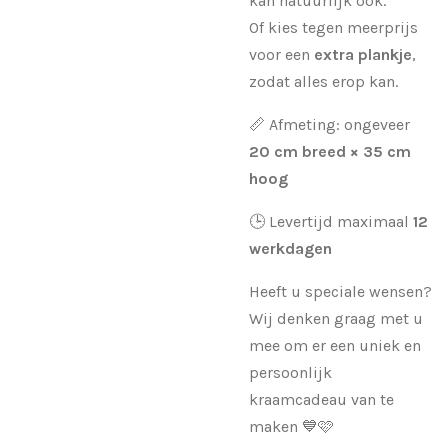
kan natuurlijk ook.
Of kies tegen meerprijs
voor een
extra plankje
,
zodat alles erop kan.
📏 Afmeting: ongeveer
20 cm breed × 35 cm
hoog
🕒 Levertijd maximaal
12
werkdagen
Heeft u speciale wensen?
Wij denken graag met u
mee om er een uniek en
persoonlijk
kraamcadeau van te
maken 💙🩷