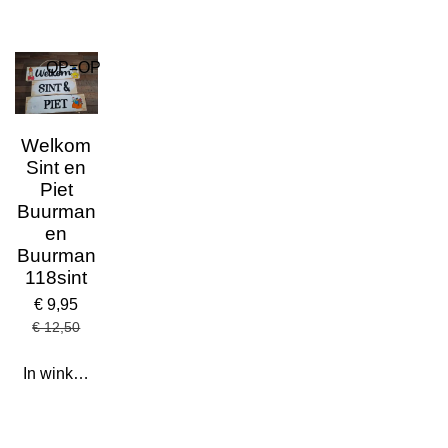
OP=OP
Welkom
Sint en
Piet
Buurman
en
Buurman
118sint
€ 9,95
€ 12,50
In winkelwagen