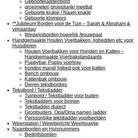
Geboorteladder/bord
groeimeter/ groeiplank/ meetlat
Geboorte krukje / Naam krukje
Geboorte klompjes
**Jubileum Borden voor de Tuin – Sarah & Abraham &
verjaardag
Wegwijsborden huwelijk /trouwpaal
Handgemaakte Houten Voerbakken, ligbedden etc voor
Huisdieren
Houten Voerbakken voor Honden en Katten –
Handgemaakte Voerbakstandaards
Puppybar, Puppy voertray
honden mand/ ligbed ook voor katten
Bench ombouw
Kattenbak ombouw
Dieren tekstbordjes
Tekstbord / Tekstladder
Tuinbord / Tekstladder voor buiten
Tekstladders voor binnen
Tekstladder dialect
Grootouders, Opa/Oma namen ladder
Persoonlijke tekstladder voorbeelden
Weerstation / Weerbericht/ Weertouwtje
Naamborden en Huisnummers
Bedrijfsborden