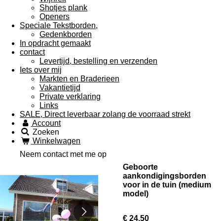
Shotjes plank
Openers
Speciale Tekstborden,
Gedenkborden
In opdracht gemaakt
contact
Levertijd, bestelling en verzenden
Iets over mij
Markten en Braderieen
Vakantietijd
Private verklaring
Links
SALE, Direct leverbaar zolang de voorraad strekt
Account
Zoeken
Winkelwagen
Neem contact met me op
Geboorte
aankondigingsborden
voor in de tuin (medium
model)
€ 24,50