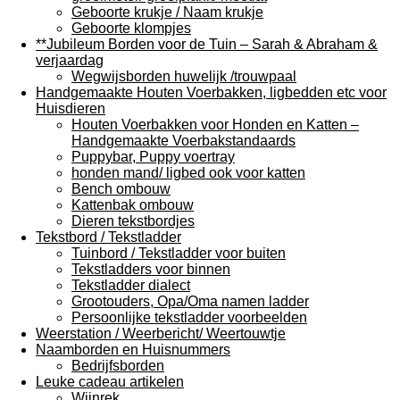
Geboorte krukje / Naam krukje
Geboorte klompjes
**Jubileum Borden voor de Tuin – Sarah & Abraham &
verjaardag
Wegwijsborden huwelijk /trouwpaal
Handgemaakte Houten Voerbakken, ligbedden etc voor
Huisdieren
Houten Voerbakken voor Honden en Katten –
Handgemaakte Voerbakstandaards
Puppybar, Puppy voertray
honden mand/ ligbed ook voor katten
Bench ombouw
Kattenbak ombouw
Dieren tekstbordjes
Tekstbord / Tekstladder
Tuinbord / Tekstladder voor buiten
Tekstladders voor binnen
Tekstladder dialect
Grootouders, Opa/Oma namen ladder
Persoonlijke tekstladder voorbeelden
Weerstation / Weerbericht/ Weertouwtje
Naamborden en Huisnummers
Bedrijfsborden
Leuke cadeau artikelen
Wijnrek