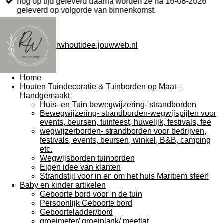
nog op tijd geleverd daarna worden ze na 16-08-2026
geleverd op volgorde van binnenkomst.
rwhoutidee.jouwweb.nl
Home
Houten Tuindecoratie & Tuinborden op Maat –
Handgemaakt
Huis- en Tuin bewegwijzering- strandborden
Bewegwijzering- strandborden-wegwijspijlen voor
events, beursen, tuinfeest, huwelijk, festivals, fee
wegwijzerborden- strandborden voor bedrijven,
festivals, events, beursen, winkel, B&B, camping
etc.
Wegwijsborden tuinborden
Eigen idee van klanten
Strandstijl voor in en om het huis Maritiem sfeer!
Baby en kinder artikelen
Geboorte bord voor in de tuin
Persoonlijk Geboorte bord
Geboorteladder/bord
groeimeter/ groeiplank/ meetlat