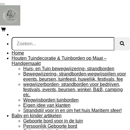
Ga
direct
naar
de
hoofdinhoud
Home
Houten Tuindecoratie & Tuinborden op Maat –
Handgemaakt
Huis- en Tuin bewegwijzering- strandborden
Bewegwijzering- strandborden-wegwijspijlen voor
events, beursen, tuinfeest, huwelijk, festivals, fee
wegwijzerborden- strandborden voor bedrijven,
festivals, events, beursen, winkel, B&B, camping
etc.
Wegwijsborden tuinborden
Eigen idee van klanten
Strandstijl voor in en om het huis Maritiem sfeer!
Baby en kinder artikelen
Geboorte bord voor in de tuin
Persoonlijk Geboorte bord