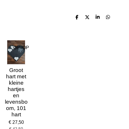
D
D
S
D
e
e
h
e
l
e
a
l
e
l
r
e
n
e
n
OP=OP
Groot
hart met
kleine
hartjes
en
levensbo
om, 101
hart
€ 27,50
€ 42,50