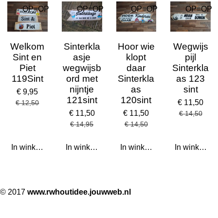
OP=OP
OP=OP
OP=OP
OP=OP
Welkom
Sinterkla
Hoor wie
Wegwijs
Sint en
asje
klopt
pijl
Piet
wegwijsb
daar
Sinterkla
119Sint
ord met
Sinterkla
as 123
nijntje
as
sint
€ 9,95
121sint
120sint
€ 11,50
€ 12,50
€ 11,50
€ 11,50
€ 14,50
€ 14,95
€ 14,50
In winkelwagen
In winkelwagen
In winkelwagen
In winkelwa
© 2017
www.rwhoutidee.jouwweb.nl