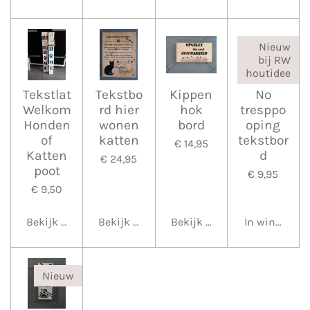
Nieuw
bij RW
houtidee
Tekstlat
Tekstbo
Kippen
No
Welkom
rd hier
hok
tresppo
Honden
wonen
bord
oping
of
katten
tekstbor
€ 14,95
Katten
d
€ 24,95
poot
€ 9,95
€ 9,50
Bekijk details
Bekijk details
Bekijk details
In winkelwa
Nieuw