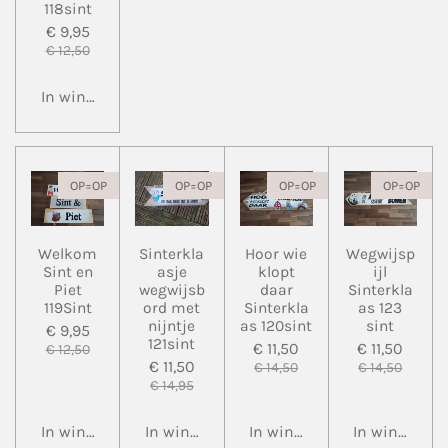
118sint
€ 9,95
€ 12,50
In winkelwagen
OP=OP
OP=OP
OP=OP
OP=OP
Welkom
Sinterkla
Hoor wie
Wegwijsp
Sint en
asje
klopt
ijl
Piet
wegwijsb
daar
Sinterkla
119Sint
ord met
Sinterkla
as 123
nijntje
as 120sint
sint
€ 9,95
121sint
€ 11,50
€ 11,50
€ 12,50
€ 11,50
€ 14,50
€ 14,50
€ 14,95
In winkelwagen
In winkelwagen
In winkelwagen
In winkelwa