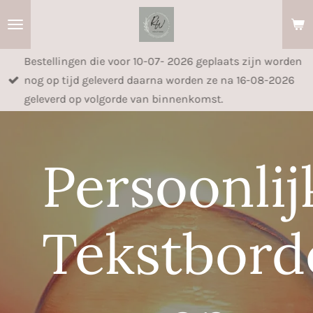
Ga
direct
naar
026 geplaats zijn worden
de
orden ze na 16-08-2026
hoofdinhoud
enkomst.
Persoonlij
Tekstbord