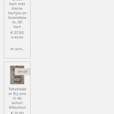
hart met
kleine
hartjes en
levensboo
m, 101
hart
€ 27,50
€ 42,50
In winkelwagen
OP=OP
Tekstladd
er Bij ons
in de
schuit
104schuit
€ 12,50