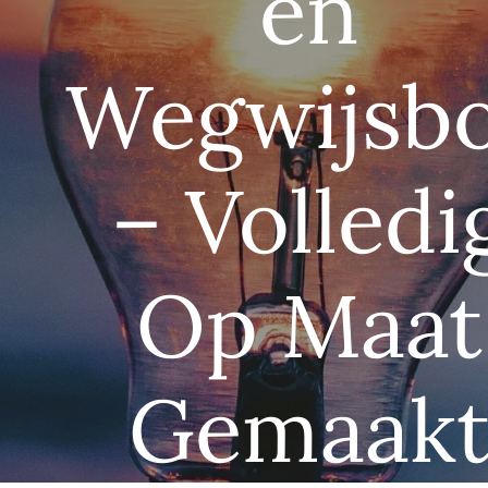
en
Wegwijsb
– Volledi
Op Maat
Gemaak