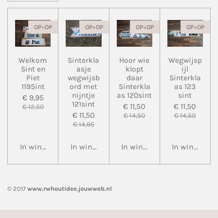
OP=OP
OP=OP
OP=OP
OP=OP
Welkom
Sinterkla
Hoor wie
Wegwijsp
Sint en
asje
klopt
ijl
Piet
wegwijsb
daar
Sinterkla
119Sint
ord met
Sinterkla
as 123
nijntje
as 120sint
sint
€ 9,95
121sint
€ 11,50
€ 11,50
€ 12,50
€ 11,50
€ 14,50
€ 14,50
€ 14,95
In winkelwagen
In winkelwagen
In winkelwagen
In winkelwa
© 2017
www.rwhoutidee.jouwweb.nl