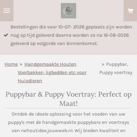
Ga
direct
naar
Bestellingen die voor 10-07- 2026 geplaats zijn worden
de
nog op tijd geleverd daarna worden ze na 16-08-2026
hoofdinhoud
geleverd op volgorde van binnenkomst.
Home
»
Handgemaakte Houten
»
Puppybar,
Voerbakken, ligbedden etc voor
Puppy voertray
Huisdieren
Puppybar & Puppy Voertray: Perfect op
Maat!
Ontdek de ideale oplossing voor het voeden van uw
puppy's met de handgemaakte puppybars en voertrays
van rwhoutidee.jouwweb.nl. Wij bieden kwaliteit en