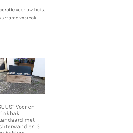
coratie
voor uw huis.
duurzame voerbak.
GUUS" Voer en
rinkbak
tandaard met
chterwand en 3
vs bakken