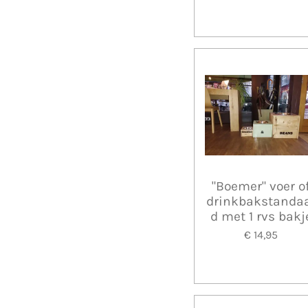
"Boemer" voer o
drinkbakstanda
d met 1 rvs bakj
€ 14,95