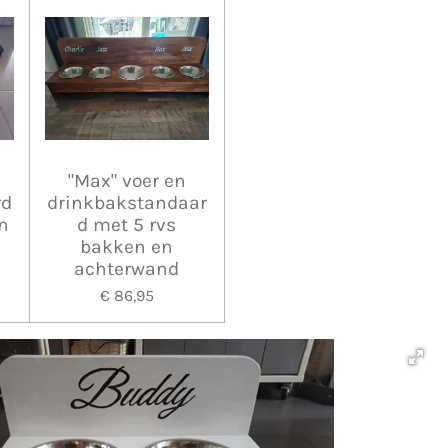
"Max" voer en
rd
drinkbakstandaar
n
d met 5 rvs
bakken en
achterwand
€ 86,95