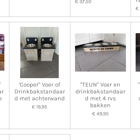
€ 37,50
€
f
'Cooper" Voer of
"TEUN" Voer en
ar
Drinkbakstandaar
drinkbakstandaar
e
d met achterwand
d met 4 rvs
bakken
€ 19,95
€ 49,95