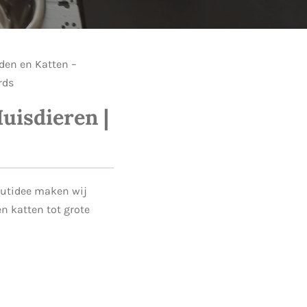
en en Katten –
rds
isdieren |
outidee maken wij
en katten tot grote