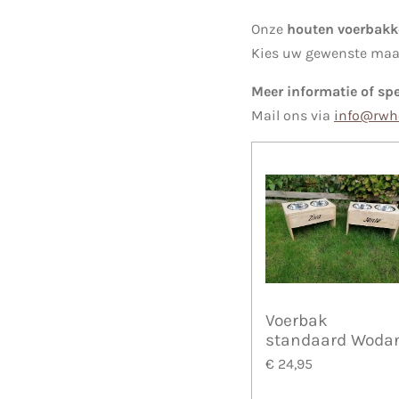
Onze
houten voerbak
Kies uw gewenste maat
Meer informatie of sp
Mail ons via
info@rwho
Voerbak
standaard Woda
€ 24,95