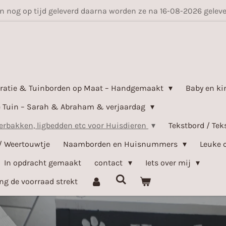
en nog op tijd geleverd daarna worden ze na 16-08-2026 gele
ratie & Tuinborden op Maat – Handgemaakt
Baby en ki
e Tuin – Sarah & Abraham & verjaardag
bakken, ligbedden etc voor Huisdieren
Tekstbord / Tek
/ Weertouwtje
Naamborden en Huisnummers
Leuke 
In opdracht gemaakt
contact
Iets over mij
ang de voorraad strekt