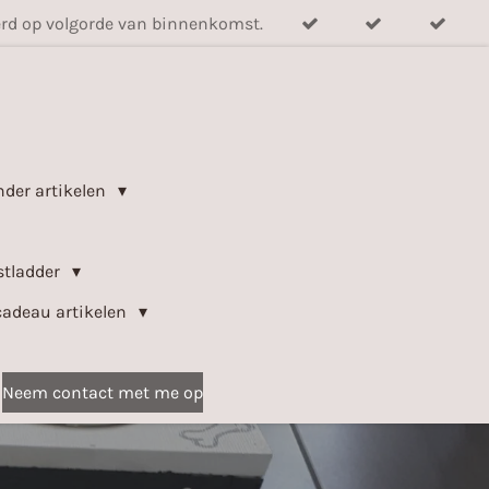
verd op volgorde van binnenkomst.
nder artikelen
stladder
cadeau artikelen
Neem contact met me op