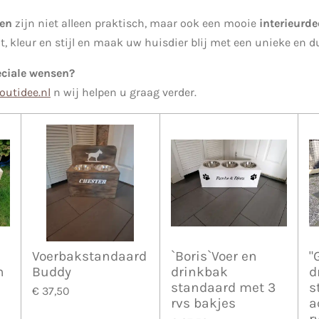
ken
zijn niet alleen praktisch, maar ook een mooie
interieurde
, kleur en stijl en maak uw huisdier blij met een unieke en 
eciale wensen?
utidee.nl
n wij helpen u graag verder.
Voerbakstandaard
`Boris`Voer en
"
n
Buddy
drinkbak
d
standaard met 3
s
€ 37,50
rvs bakjes
a
r