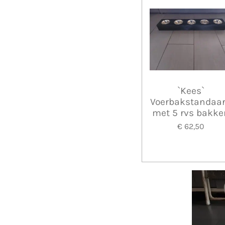
`Kees`
Voerbakstandaa
met 5 rvs bakke
€ 62,50