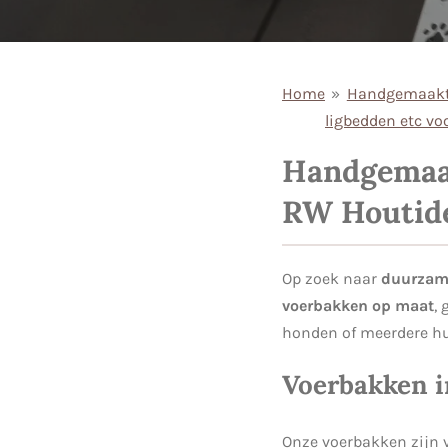
Home
»
Handgemaakt
ligbedden etc vo
Handgemaak
RW Houtid
Op zoek naar
duurzam
voerbakken op maat
,
honden of meerdere hui
Voerbakken i
Onze voerbakken zijn v