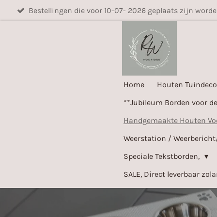
Bestellingen die voor 10-07- 2026 geplaats zijn word
Ga
direct
naar
de
hoofdinhoud
Home
Houten Tuindeco
**Jubileum Borden voor d
Handgemaakte Houten Voer
Weerstation / Weerbericht
Speciale Tekstborden,
SALE, Direct leverbaar zol